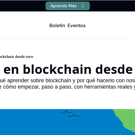
Aprende Más
Boletín
Eventos
Canales
Aprende
Blockchain
Stellar
1.A Description
1.A Description
ockchain desde cero
Inteligencia Artificial
Dropdown Item 1.B
 en blockchain desde 
1.B Description
1.B Description
é aprender sobre blockchain y por qué hacerlo con noso
 cómo empezar, paso a paso, con herramientas reales 