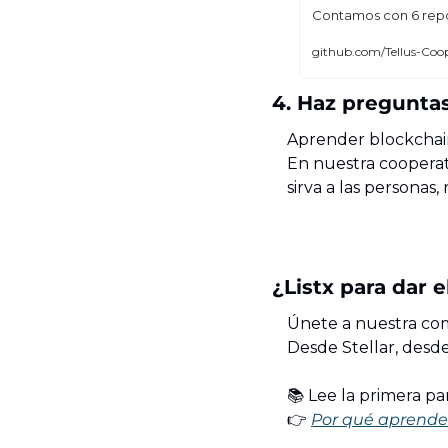
Contamos con 6 repo
github.com/Tellus-Coop
4. Haz pregunta
Aprender blockchain 
En nuestra cooperati
sirva a las personas,
¿Listx para dar 
Únete a nuestra co
Desde Stellar, desd
📚 Lee la primera pa
👉 
Por qué aprender