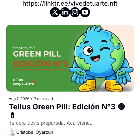
https://linktr.ee/vivedetuarte.nft
Aug 7, 2026
•
7 min read
Tellus Green Pill: Edición N°3 🟢
💊 
Tercera dosis preparada. Acá viene...
Cristobal Oyarzun