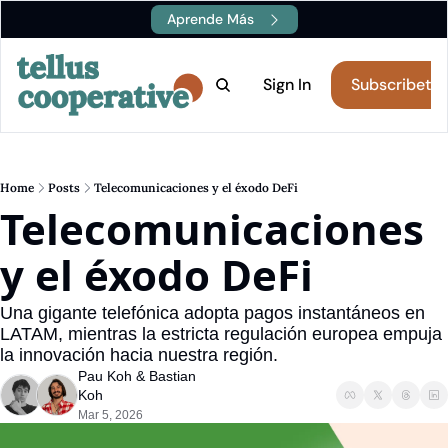
Aprende Más
Boletín
Eventos
Sign In
Subscribete
Canales
Aprende
Blockchain
Stellar
E
D
1.A Description
1.A Description
2.
2.
Home
Posts
Telecomunicaciones y el éxodo DeFi
Inteligencia Artificial
Dropdown Item 1.B
Cu
D
Telecomunicaciones 
1.B Description
1.B Description
2.
2.
y el éxodo DeFi
Una gigante telefónica adopta pagos instantáneos en 
LATAM, mientras la estricta regulación europea empuja 
la innovación hacia nuestra región.
Pau Koh
 & 
Bastian 
Koh
Mar 5, 2026