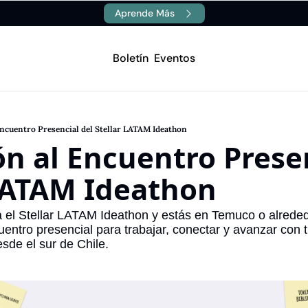
Aprende Más
Boletín
Eventos
Canales
Aprende
Blockchain
Stellar
1.A Description
1.A Description
 Encuentro Presencial del Stellar LATAM Ideathon
Inteligencia Artificial
Dropdown Item 1.B
ón al Encuentro Presen
1.B Description
1.B Description
 LATAM Ideathon
 el Stellar LATAM Ideathon y estás en Temuco o alreded
ntro presencial para trabajar, conectar y avanzar con tu
sde el sur de Chile.