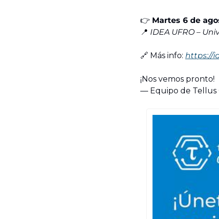
👉 
Martes 6 de agos
📍
IDEA UFRO – Univ
🔗
 Más info: 
https://
¡Nos vemos pronto!
— Equipo de Tellus