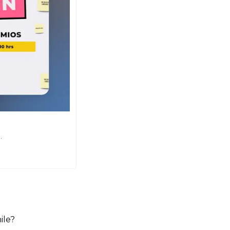
…
ile?