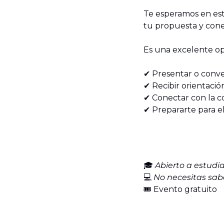
Te esperamos en este
tu propuesta y cone
Es una excelente op
✔️ Presentar o conve
✔️ Recibir orientaci
✔️ Conectar con l
✔️ Prepararte para 
🎓 
Abierto a estudi
💻 
No necesitas sa
🎟️ Evento gratuito