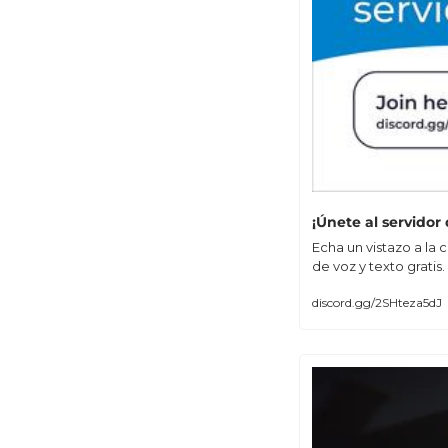
¡Únete al servidor
Echa un vistazo a la 
de voz y texto gratis.
discord.gg/2SHteza5dJ