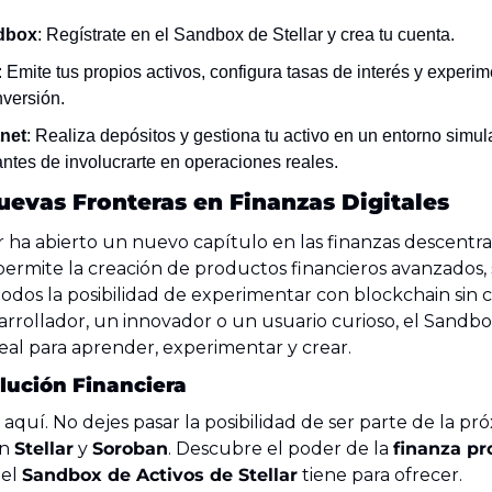
dbox
: Regístrate en el Sandbox de Stellar y crea tu cuenta.
: Emite tus propios activos, configura tasas de interés y experim
nversión.
net
: Realiza depósitos y gestiona tu activo en un entorno simul
ntes de involucrarte en operaciones reales.
evas Fronteras en Finanzas Digitales
ar ha abierto un nuevo capítulo en las finanzas descentrali
permite la creación de productos financieros avanzados,
odos la posibilidad de experimentar con blockchain sin c
rrollador, un innovador o un usuario curioso, el Sandbox
ideal para aprender, experimentar y crear.
lución Financiera
aquí. No dejes pasar la posibilidad de ser parte de la pr
n 
Stellar
 y 
Soroban
. Descubre el poder de la 
finanza p
el 
Sandbox de Activos de Stellar
 tiene para ofrecer.