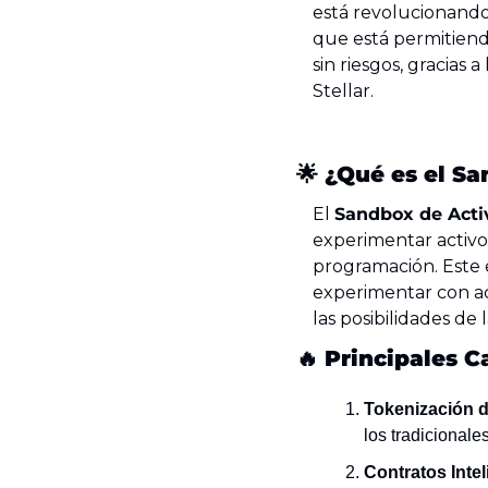
está revolucionando 
que está permitiendo
sin riesgos, gracias a
Stellar.
🌟
¿Qué es el Sa
El 
Sandbox de Activ
experimentar activo
programación. Este e
experimentar con act
las posibilidades de
🔥
Principales C
Tokenización d
los tradicionale
Contratos Inte