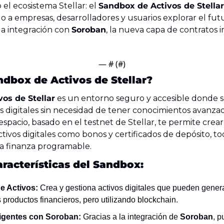
el ecosistema Stellar: el 
Sandbox de Activos de Stellar
 a empresas, desarrolladores y usuarios explorar el futur
 la integración con 
Soroban
, la nueva capa de contratos i
— #
 (#
)
ndbox de Activos de Stellar?
os de Stellar
 es un entorno seguro y accesible donde 
s digitales sin necesidad de tener conocimientos avanzad
spacio, basado en el testnet de Stellar, te permite crear,
ivos digitales como bonos y certificados de depósito, to
 la finanza programable.
aracterísticas del Sandbox:
e Activos:
 Crea y gestiona activos digitales que pueden gener
s productos financieros, pero utilizando blockchain.
ligentes con Soroban:
 Gracias a la integración de 
Soroban
, p