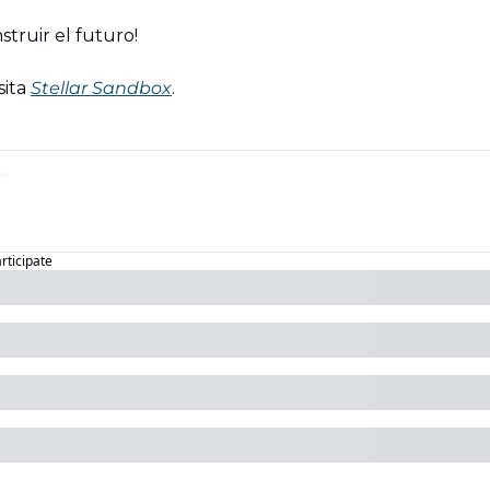
truir el futuro!
ita 
Stellar Sandbox
.
articipate