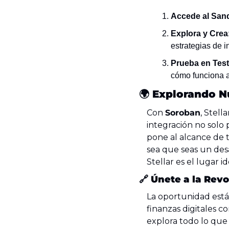
Accede al San
Explora y Crea
estrategias de i
Prueba en Test
cómo funciona a
🌍 
Explorando Nu
Con 
Soroban
, Stell
integración no solo 
pone al alcance de t
sea que seas un desa
Stellar es el lugar 
🔗
Únete a la Revo
La oportunidad está 
finanzas digitales co
explora todo lo que 