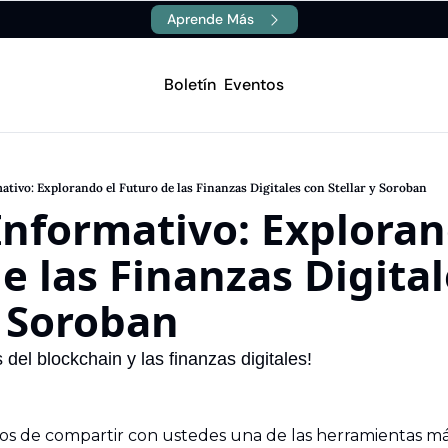
Aprende Más
Boletín
Eventos
Canales
Aprende
Blockchain
Stellar
1.A Description
1.A Description
mativo: Explorando el Futuro de las Finanzas Digitales con Stellar y Soroban
Inteligencia Artificial
Dropdown Item 1.B
 Informativo: Explorand
1.B Description
1.B Description
e las Finanzas Digital
y Soroban
del blockchain y las finanzas digitales!
s de compartir con ustedes una de las herramientas má