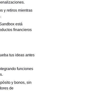
penalizaciones.
s y retiros mientras 
.
 Sandbox está 
oductos financieros 
ueba tus ideas antes 
integrando funciones 
s.
ósito y bonos, sin 
dores de 