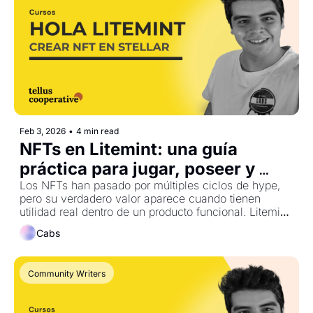
Feb 3, 2026
•
4 min read
NFTs en Litemint: una guía 
práctica para jugar, poseer y 
tradear activos digitales en 
Los NFTs han pasado por múltiples ciclos de hype, 
pero su verdadero valor aparece cuando tienen 
Stellar
utilidad real dentro de un producto funcional. Litemint 
es uno de los ejemplos más claros de esta 
Cabs
aproximación: una plataforma donde los NFTs están 
integrados directamente al gameplay y a una 
economía activa sobre la blockchain de Stellar.
Community Writers