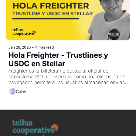
Jan 26, 2026
•
4 min read
Hola Freighter - Trustlines y 
USDC en Stellar
Freighter es la billetera no custodial oficial del 
ecosistema Stellar. Diseñada como una extensión de 
navegador, permite a los usuarios almacenar, enviar, 
recibir y firmar transacciones de forma segura dentro 
Cabs
de la red Stellar, manteniendo siempre el control total 
de sus claves privadas.