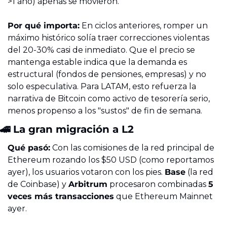
>1 año) apenas se movieron.
Por qué importa:
 En ciclos anteriores, romper un 
máximo histórico solía traer correcciones violentas 
del 20-30% casi de inmediato. Que el precio se 
mantenga estable indica que la demanda es 
estructural (fondos de pensiones, empresas) y no 
solo especulativa. Para LATAM, esto refuerza la 
narrativa de Bitcoin como activo de tesorería serio, 
menos propenso a los "sustos" de fin de semana.
🚄
 La gran migración a L2
Qué pasó:
 Con las comisiones de la red principal de 
Ethereum rozando los $50 USD (como reportamos 
ayer), los usuarios votaron con los pies. 
Base
 (la red 
de Coinbase) y 
Arbitrum
 procesaron combinadas 
5 
veces más transacciones
 que Ethereum Mainnet 
ayer.