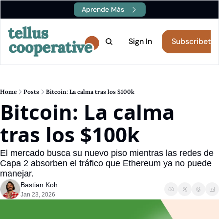
Aprende Más
Boletín
Eventos
Sign In
Subscribete
Canales
Aprende
Blockchain
Stellar
E
D
1.A Description
1.A Description
2.
2.
Home
Posts
Bitcoin: La calma tras los $100k
Inteligencia Artificial
Dropdown Item 1.B
Cu
D
Bitcoin: La calma 
1.B Description
1.B Description
2.
2.
tras los $100k
El mercado busca su nuevo piso mientras las redes de 
Capa 2 absorben el tráfico que Ethereum ya no puede 
manejar.
Bastian Koh
Jan 23, 2026